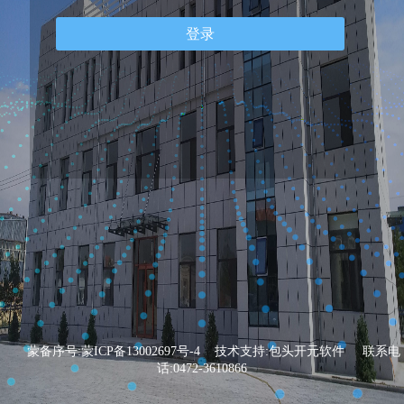
登录
蒙备序号:蒙ICP备13002697号-4
技术支持:包头开元软件
联系电
话:0472-3610866